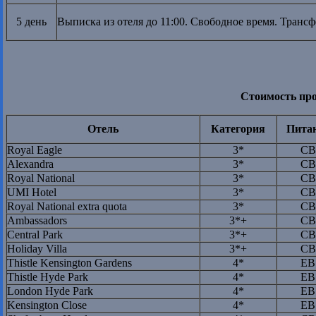
5 день
Выписка из отеля до 11:00. Свободное время. Трансф
Стоимость про
Отель
Категория
Пита
Royal Eagle
3*
CB
Alexandra
3*
CB
Royal National
3*
CB
UMI Hotel
3*
CB
Royal National extra quota
3*
CB
Ambassadors
3*+
CB
Central Park
3*+
CB
Holiday Villa
3*+
CB
Thistle Kensington Gardens
4*
EB
Thistle Hyde Park
4*
EB
London Hyde Park
4*
EB
Kensington Close
4*
EB