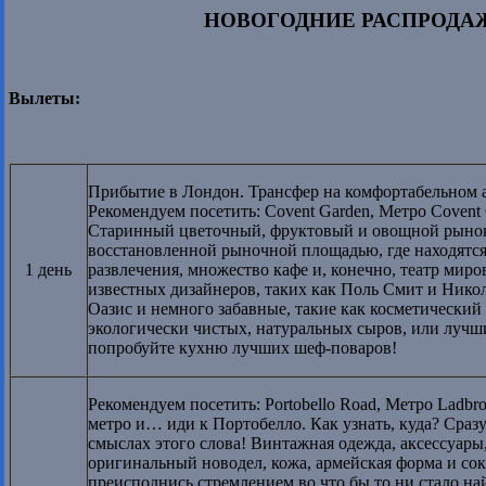
НОВОГОДНИЕ РАСПРОДАЖИ 
Вылеты:
Прибытие в Лондон. Трансфер на комфортабельном ав
Рекомендуем посетить: Covent Garden, Метро Covent
Старинный цветочный, фруктовый и овощной рынок, 
восстановленной рыночной площадью, где находятся
1 день
развлечения, множество кафе и, конечно, театр миро
известных дизайнеров, таких как Поль Смит и Нико
Оазис и немного забавные, такие как косметически
экологически чистых, натуральных сыров, или лучши
попробуйте кухню лучших шеф-поваров!
Рекомендуем посетить: Portobello Road, Метро Ladbr
метро и… иди к Портобелло. Как узнать, куда? Сразу
смыслах этого слова! Винтажная одежда, аксессуары,
оригинальный новодел, кожа, армейская форма и со
преисполнись стремлением во что бы то ни стало най