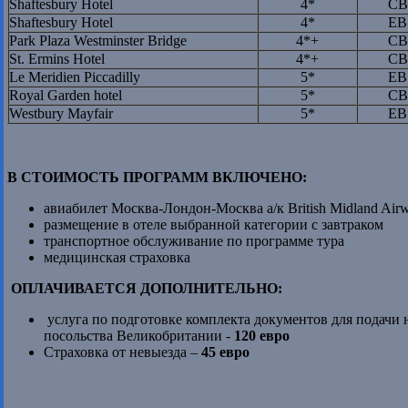
Shaftesbury Hotel
4*
CB
Shaftesbury Hotel
4*
EB
Park Plaza Westminster Bridge
4*+
CB
St. Ermins Hotel
4*+
CB
Le Meridien Piccadilly
5*
EB
Royal Garden hotel
5*
CB
Westbury Mayfair
5*
EB
В СТОИМОСТЬ ПРОГРАММ ВКЛЮЧЕНО:
авиабилет Москва-Лондон-Москва а/к British Midland Airway
размещение в отеле выбранной категории с завтраком
транспортное обслуживание по программе тура
медицинская страховка
ОПЛАЧИВАЕТСЯ ДОПОЛНИТЕЛЬНО:
услуга по подготовке комплекта документов для подачи 
посольства Великобритании -
120 евро
Страховка от невыезда –
45 евро