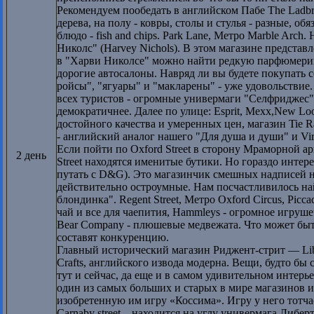
Рекомендуем пообедать в английском Пабе The Ladbr
дерева, на полу - ковры, столы и стулья - разные, о
блюдо - fish and chips. Park Lane, Метро Marble Arc
Николс" (Harvey Nichols). В этом магазине предста
в "Харви Николсе" можно найти редкую парфюмерию
дорогие автосалоны. Навряд ли вы будете покупать 
ройсы", "ягуары" и "макларены" - уже удовольствие. 
всех туристов - огромные универмаги "Селфриджес" (
демократичнее. Далее по улице: Esprit, Mexx,New Loo
достойного качества и умеренных цен, магазин Tie 
- английский аналог нашего "Для душа и души" и Vi
Если пойти по Oxford Street в сторону Мраморной ар
2 день
Street находятся именитые бутики. Но гораздо интере
путать с D&G). Это магазинчик смешных надписей на
действительно остроумные. Нам посчастливилось най
блондинка". Regent Street, Метро Oxford Circus, Picca
чай и все для чаепития, Hammleys - огромное игруше
Bear Company - плюшевые медвежата. Что может быт
составят конкуренцию.
Главный исторический магазин Риджент-стрит — Libe
Crafts, английского извода модерна. Вещи, будто б
тут и сейчас, да еще и в самом удивительном интер
один из самых больших и старых в мире магазинов иг
изобретенную им игру «Коссима». Игру у него тотча
Carnaby street – находится на углу универмага Либ