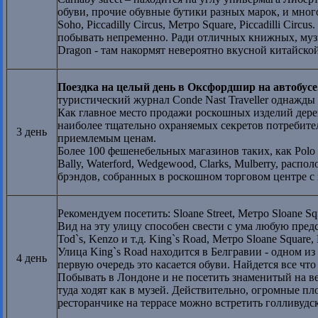
обуви, прочие обувные бутики разных марок, и много
Soho, Piccadilly Circus, Метро Square, Piccadilli Ci
побывать непременно. Ради отличных книжных, музы
Dragon - там накормят невероятно вкусной китайско
Поездка на целый день в Оксфордшир на автобусе. З
туристический журнал Conde Nast Traveller однажды
Как главное место продажи роскошных изделий дере
наиболее тщательно охраняемых секретов потребител
3 день
приемлемым ценам.
Более 100 фешенебельных магазинов таких, как Polo Ra
Bally, Waterford, Wedgewood, Clarks, Mulberry, рас
брэндов, собранных в роскошном торговом центре с 
Рекомендуем посетить: Sloane Street, Метро Sloane Squ
Вид на эту улицу способен свести с ума любую предс
Tod`s, Kenzo и т.д. King`s Road, Метро Sloane Square, 
Улица King`s Road находится в Белгравии - одном и
4 день
первую очередь это касается обуви. Найдется все что 
Побывать в Лондоне и не посетить знаменитый на в
туда ходят как в музей. Действительно, огромные п
ресторанчике на террасе можно встретить голливудс