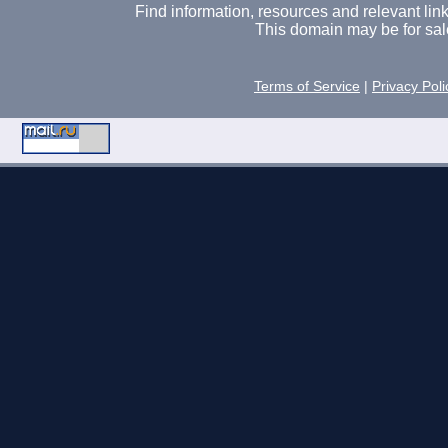
Find information, resources and relevant links 
This domain may be for sal
Terms of Service
|
Privacy Poli