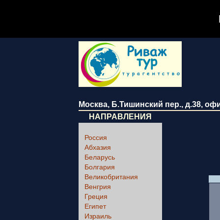
Москва
,
Б.Тишинский пер., д.38
, оф
НАПРАВЛЕНИЯ
Россия
Абхазия
Беларусь
Болгария
Великобритания
Венгрия
Греция
Египет
Израиль