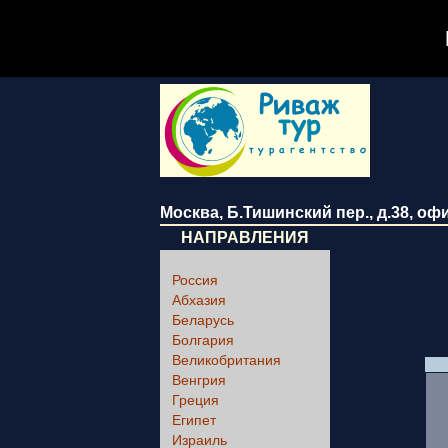
Москва
,
Б.Тишинский пер., д.38
, оф
НАПРАВЛЕНИЯ
Россия
Абхазия
Беларусь
Болгария
Великобритания
Венгрия
Греция
Египет
Израиль