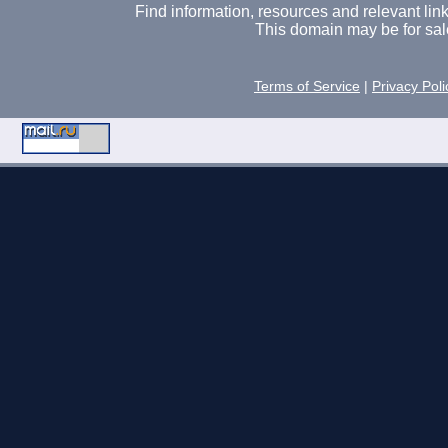
Find information, resources and relevant links 
This domain may be for sal
Terms of Service
|
Privacy Poli