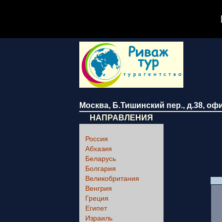
Москва
,
Б.Тишинский пер., д.38
, оф
НАПРАВЛЕНИЯ
Россия
Абхазия
Беларусь
Болгария
Великобритания
Венгрия
Греция
Египет
Израиль