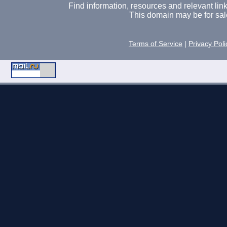
Find information, resources and relevant links 
This domain may be for sal
Terms of Service
|
Privacy Poli