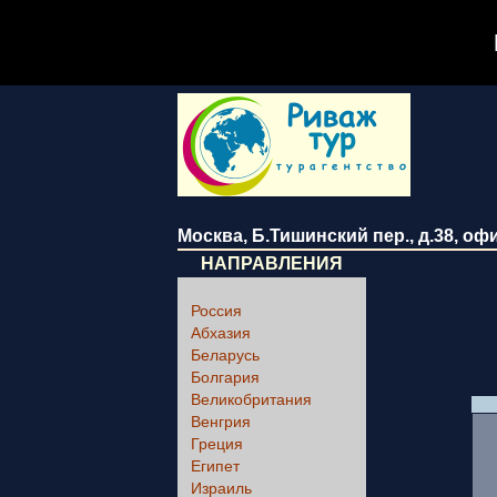
Москва
,
Б.Тишинский пер., д.38
, оф
НАПРАВЛЕНИЯ
Россия
Абхазия
Беларусь
Болгария
Великобритания
Венгрия
Греция
Египет
Израиль