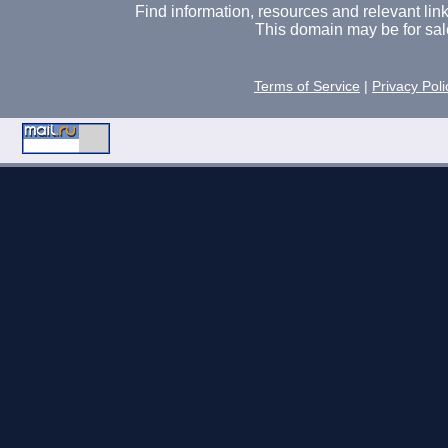
Find information, resources and relevant links 
This domain may be for sal
Terms of Service
|
Privacy Poli