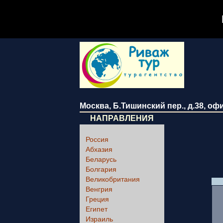
Москва
,
Б.Тишинский пер., д.38
, оф
НАПРАВЛЕНИЯ
Россия
Абхазия
Беларусь
Болгария
Великобритания
Венгрия
Греция
Египет
Израиль