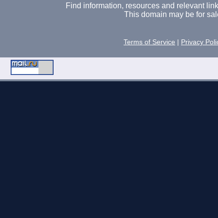
Find information, resources and relevant links 
This domain may be for sal
Terms of Service
|
Privacy Poli