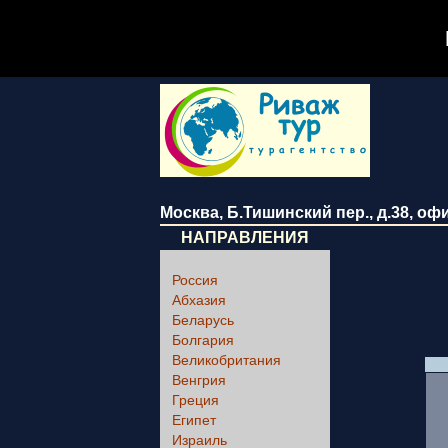
Москва
,
Б.Тишинский пер., д.38
, оф
НАПРАВЛЕНИЯ
Россия
Абхазия
Беларусь
Болгария
Великобритания
Венгрия
Греция
Египет
Израиль