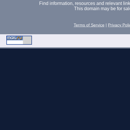
Find information, resources and relevant links 
This domain may be for sal
Terms of Service
|
Privacy Poli