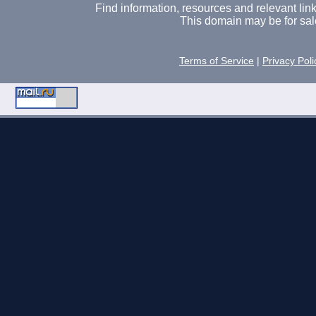
Find information, resources and relevant links 
This domain may be for sal
Terms of Service
|
Privacy Poli