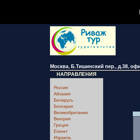
Москва
,
Б.Тишинский пер., д.38
, оф
НАПРАВЛЕНИЯ
Россия
Абхазия
Беларусь
Болгария
Великобритания
Венгрия
Греция
Египет
Израиль