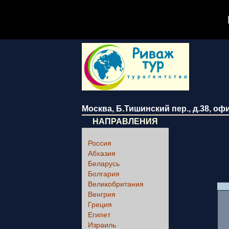
Москва
,
Б.Тишинский пер., д.38
, оф
НАПРАВЛЕНИЯ
Россия
Абхазия
Беларусь
Болгария
Великобритания
Венгрия
Греция
Египет
Израиль