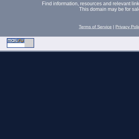
Find information, resources and relevant links 
This domain may be for sal
Terms of Service
|
Privacy Poli