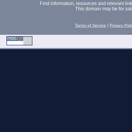
Find information, resources and relevant links 
This domain may be for sal
Terms of Service
|
Privacy Poli