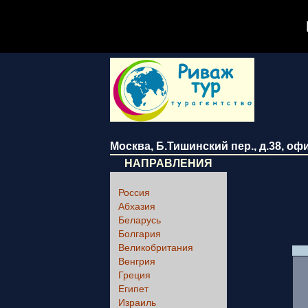
Москва
,
Б.Тишинский пер., д.38
, оф
НАПРАВЛЕНИЯ
Россия
Абхазия
Беларусь
Болгария
Великобритания
Венгрия
Греция
Египет
Израиль