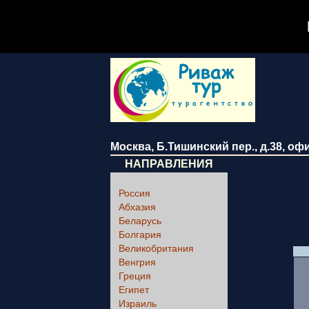
Москва
,
Б.Тишинский пер., д.38
, оф
НАПРАВЛЕНИЯ
Россия
Абхазия
Беларусь
Болгария
Великобритания
Венгрия
Греция
Египет
Израиль