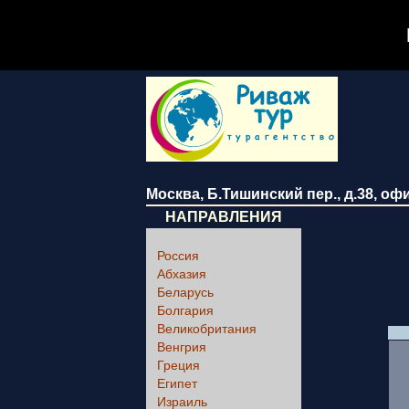
Москва
,
Б.Тишинский пер., д.38
, оф
НАПРАВЛЕНИЯ
Россия
Абхазия
Беларусь
Болгария
Великобритания
Венгрия
Греция
Египет
Израиль