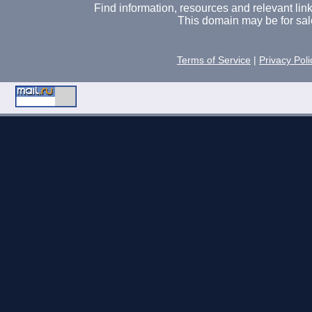
Find information, resources and relevant links 
This domain may be for sal
Terms of Service
|
Privacy Poli