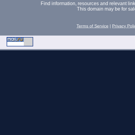
Find information, resources and relevant links 
This domain may be for sal
Terms of Service
|
Privacy Poli