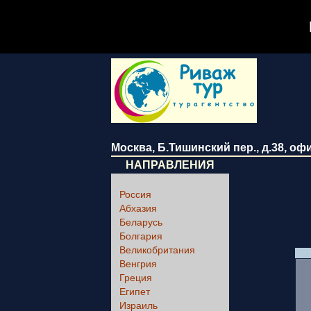
Москва
,
Б.Тишинский пер., д.38
, оф
НАПРАВЛЕНИЯ
Россия
Абхазия
Беларусь
Болгария
Великобритания
Венгрия
Греция
Египет
Израиль