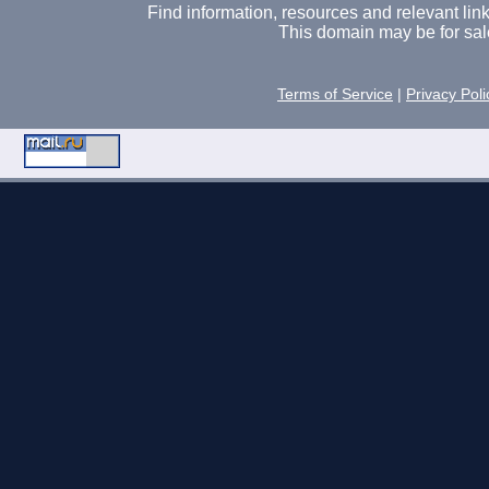
Find information, resources and relevant links 
This domain may be for sal
Terms of Service
|
Privacy Poli