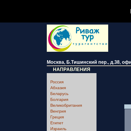
Москва
,
Б.Тишинский пер., д.38
, оф
НАПРАВЛЕНИЯ
Россия
Абхазия
Беларусь
Болгария
Великобритания
Венгрия
Греция
Египет
Израиль