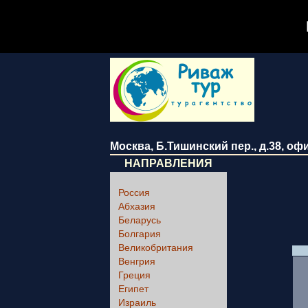
Москва
,
Б.Тишинский пер., д.38
, оф
НАПРАВЛЕНИЯ
Россия
Абхазия
Беларусь
Болгария
Великобритания
Венгрия
Греция
Египет
Израиль