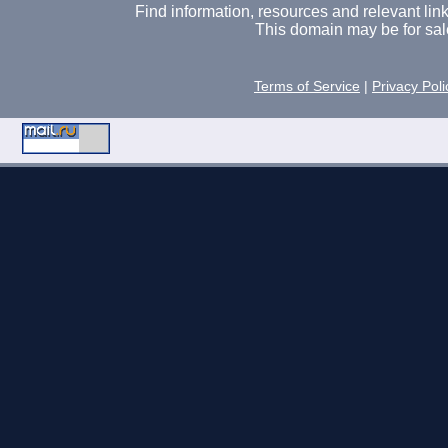
Find information, resources and relevant links 
This domain may be for sal
Terms of Service
|
Privacy Poli