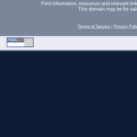
Find information, resources and relevant links 
This domain may be for sal
Terms of Service
|
Privacy Poli