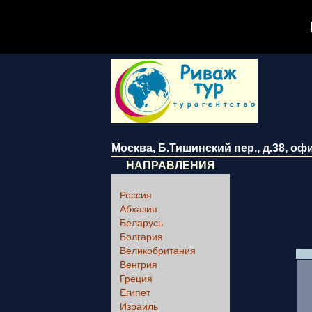
Москва
,
Б.Тишинский пер., д.38
, оф
НАПРАВЛЕНИЯ
Россия
Абхазия
Беларусь
Болгария
Великобритания
Венгрия
Греция
Египет
Израиль