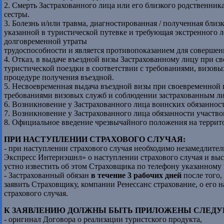
2. Смерть Застрахованного лица или его близкого родственника
сестры.
3. Болезнь и/или травма, диагностированная / полученная близ
указанной в туристической путевке и требующая экстренного л
долговременной утраты
трудоспособности и является противопоказанием для совершен
4. Отказ, в выдаче въездной визы Застрахованному лицу при 
туристической поездки в соответствии с требованиями, визов
процедуре получения въездной.
5. Несвоевременная выдача въездной визы при своевременной 
требованиями визовых служб и соблюдении застрахованным л
6. Возникновение у Застрахованного лица воинских обязанност
7. Возникновение у Застрахованного лица обязанности участво
8. Официальное введение чрезвычайного положения на террит
ПРИ НАСТУПЛЕНИИ СТРАХОВОГО СЛУЧАЯ:
- при наступлении страхового случая необходимо незамедлите
Экспресс Интернэшнл» о наступлении страхового случая и высл
устно известить об этом Страховщика по телефону указанному 
- Застрахованный обязан
в течение 3 рабочих дней
после того,
заявить Страховщику, компании Ренессанс страхование, о его 
страхового случая.
К ЗАЯВЛЕНИЮ ДОЛЖНЫ БЫТЬ ПРИЛОЖЕНЫ СЛЕД
- оригинал Договора о реализации туристского продукта,