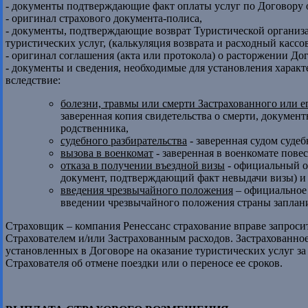
- документы подтверждающие факт оплаты услуг по Договору о
- оригинал страхового документа-полиса,
- документы, подтверждающие возврат Туристической организа
туристических услуг, (калькуляция возврата и расходный кассо
- оригинал соглашения (акта или протокола) о расторжении Дог
- документы и сведения, необходимые для установления характ
вследствие:
болезни, травмы или смерти Застрахованного или е
заверенная копия свидетельства о смерти, докумен
родственника,
судебного разбирательства
- заверенная судом судеб
вызова в военкомат
- заверенная в военкомате повес
отказа в получении въездной визы
- официальный от
документ, подтверждающий факт невыдачи визы) и 
введения чрезвычайного положения
– официальное 
введении чрезвычайного положения страны заплан
Страховщик – компания Ренессанс страхование вправе запрос
Страхователем и/или Застрахованным расходов. Застрахованн
установленных в Договоре на оказание туристических услуг за
Страхователя об отмене поездки или о переносе ее сроков.