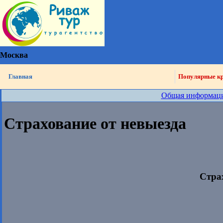
Москва
Главная
Популярные к
Общая информац
Страхование от невыезда
Стра